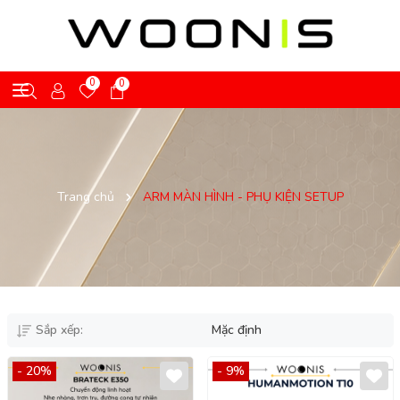
0
0
Trang chủ
ARM MÀN HÌNH - PHỤ KIỆN SETUP
Sắp xếp:
Mặc định
- 20%
- 9%