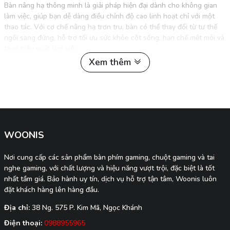
Bàn nâng hạ thông minh là giải pháp hiện đại dành cho không gian
làm việc, giúp bạn dễ dàng điều chỉnh độ cao linh hoạt chỉ với một
thao tác. Với cơ chế nâng hạ trơn tru, bàn có thể thay đổi từ tư thế
ngồi sang đứng, hỗ trợ tối ưu sức khỏe cột sống, hạn chế mệt mỏi và
tăng hiệu suất làm việc.
Xem thêm
Thiết kế đa dạng: từ phong cách tối giản đến cao cấp, phù hợp cho
cả văn phòng và góc làm việc tại nhà.
Trang bị động cơ mạnh mẽ, vận hành êm ái, tuổi thọ cao.
WOONIS
Mặt bàn rộng rãi, chịu lực tốt, hỗ trợ nhiều thiết bị cùng lúc.
Nơi cung cấp các sản phẩm bàn phím gaming, chuột gaming và tai
nghe gaming, với chất lượng và hiệu năng vượt trội, đặc biệt là tốt
nhất tầm giá. Bảo hành uy tín, dịch vụ hỗ trợ tận tâm, Woonis luôn
đặt khách hàng lên hàng đầu.
👉 Lựa chọn bàn nâng hạ là đầu tư cho sức khỏe và một phong cách
làm việc hiện đại, chuyên nghiệp.
Địa chỉ:
38 Ng. 575 P. Kim Mã, Ngọc Khánh
Điện thoại:
0988955965