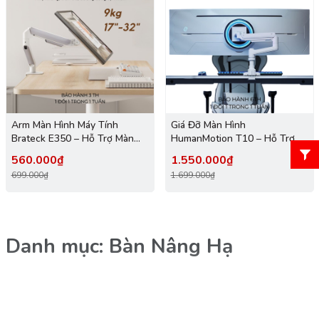
Arm Màn Hình Máy Tính
Giá Đỡ Màn Hình
Brateck E350 – Hỗ Trợ Màn
HumanMotion T10 – Hỗ Trợ
17”-32”, Tải Trọng 9Kg, Xoay
17”–49”, Tải Trọng Lên Đến
560.000₫
1.550.000₫
Gập Linh Hoạt Chuẩn Công
18.8kg
699.000₫
1.699.000₫
Thái Học
Danh mục: Bàn Nâng Hạ