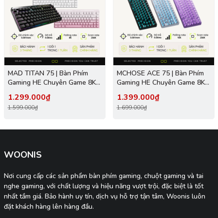
MAD TITAN 75 | Bàn Phím
MCHOSE ACE 75 | Bàn Phím
Gaming HE Chuyên Game 8K |
Gaming HE Chuyên Game 8K |
Scan Rate 256K, Độ Trễ
Scan Rate 256K, Độ Trễ
1.299.000₫
1.399.000₫
0.08ms, Accuracy 0.001mm,
0.08ms, Accuracy 0.001mm,
1.599.000₫
1.699.000₫
RGB 16.8 Triệu Màu
RGB 16.8 Triệu Màu
WOONIS
Nơi cung cấp các sản phẩm bàn phím gaming, chuột gaming và tai
nghe gaming, với chất lượng và hiệu năng vượt trội, đặc biệt là tốt
nhất tầm giá. Bảo hành uy tín, dịch vụ hỗ trợ tận tâm, Woonis luôn
đặt khách hàng lên hàng đầu.