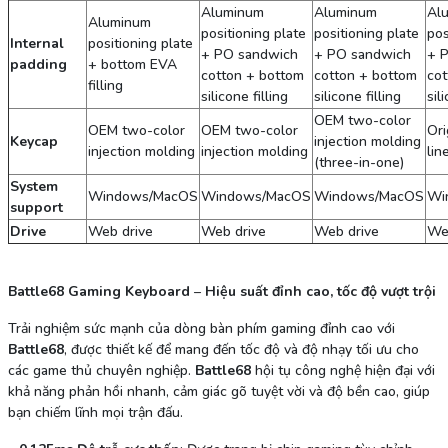
Aluminum
Aluminum
Al
Aluminum
positioning plate
positioning plate
pos
Internal
positioning plate
+ PO sandwich
+ PO sandwich
+ 
padding
+ bottom EVA
cotton + bottom
cotton + bottom
cot
filling
silicone filling
silicone filling
sil
OEM two-color
OEM two-color
OEM two-color
Ori
Keycap
injection molding
injection molding
injection molding
lin
(three-in-one)
System
Windows/MacOS
Windows/MacOS
Windows/MacOS
Wi
support
Drive
Web drive
Web drive
Web drive
We
Battle68 Gaming Keyboard
–
Hiệu suất đỉnh cao, tốc độ vượt trội
Trải nghiệm sức mạnh của dòng bàn phím gaming đỉnh cao với
Battle68
, được thiết kế để mang đến tốc độ và độ nhạy tối ưu cho
các game thủ chuyên nghiệp.
Battle68
hội tụ công nghệ hiện đại với
khả năng phản hồi nhanh, cảm giác gõ tuyệt vời và độ bền cao, giúp
bạn chiếm lĩnh mọi trận đấu.