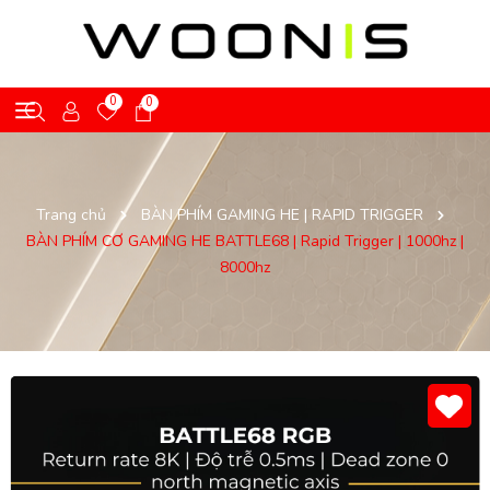
0
0
Trang chủ
BÀN PHÍM GAMING HE | RAPID TRIGGER
BÀN PHÍM CƠ GAMING HE BATTLE68 | Rapid Trigger | 1000hz |
8000hz