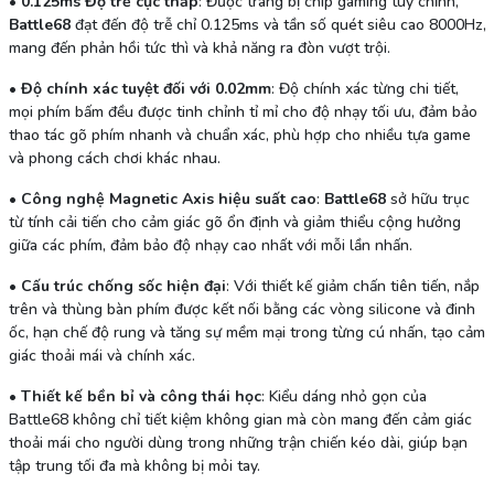
•
0.125ms Độ trễ cực thấp
: Được trang bị chip gaming tùy chỉnh,
Battle68
đạt đến độ trễ chỉ 0.125ms và tần số quét siêu cao 8000Hz,
mang đến phản hồi tức thì và khả năng ra đòn vượt trội.
•
Độ chính xác tuyệt đối với 0.02mm
: Độ chính xác từng chi tiết,
mọi phím bấm đều được tinh chỉnh tỉ mỉ cho độ nhạy tối ưu, đảm bảo
thao tác gõ phím nhanh và chuẩn xác, phù hợp cho nhiều tựa game
và phong cách chơi khác nhau.
•
Công nghệ Magnetic Axis hiệu suất cao
:
Battle68
sở hữu trục
từ tính cải tiến cho cảm giác gõ ổn định và giảm thiểu cộng hưởng
giữa các phím, đảm bảo độ nhạy cao nhất với mỗi lần nhấn.
•
Cấu trúc chống sốc hiện đại
: Với thiết kế giảm chấn tiên tiến, nắp
trên và thùng bàn phím được kết nối bằng các vòng silicone và đinh
ốc, hạn chế độ rung và tăng sự mềm mại trong từng cú nhấn, tạo cảm
giác thoải mái và chính xác.
•
Thiết kế bền bỉ và công thái học
: Kiểu dáng nhỏ gọn của
Battle68 không chỉ tiết kiệm không gian mà còn mang đến cảm giác
thoải mái cho người dùng trong những trận chiến kéo dài, giúp bạn
tập trung tối đa mà không bị mỏi tay.