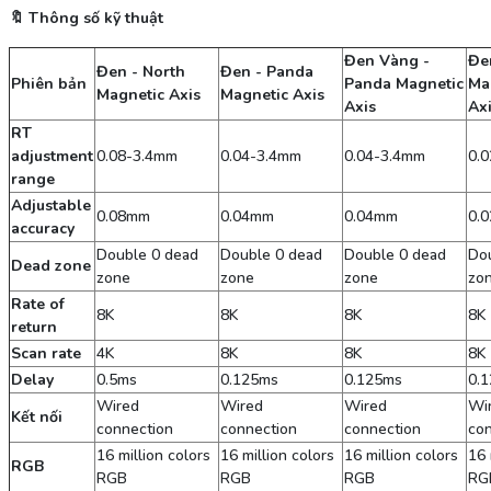
🔖
Thông số kỹ thuật
Đen Vàng -
Đe
Đen - North
Đen - Panda
Phiên bản
Panda Magnetic
Ma
Magnetic Axis
Magnetic Axis
Axis
Ax
RT
adjustment
0.08-3.4mm
0.04-3.4mm
0.04-3.4mm
0.
range
Adjustable
0.08mm
0.04mm
0.04mm
0.
accuracy
Double 0 dead
Double 0 dead
Double 0 dead
Dou
Dead zone
zone
zone
zone
zo
Rate of
8K
8K
8K
8K
return
Scan rate
4K
8K
8K
8K
Delay
0.5ms
0.125ms
0.125ms
0.
Wired
Wired
Wired
Wi
Kết nối
connection
connection
connection
con
16 million colors
16 million colors
16 million colors
16 
RGB
RGB
RGB
RGB
RG