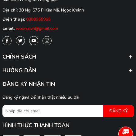
Địa chỉ:
38 Ng. 575 P. Kim Mã, Ngọc Khánh
Điện thoại:
0988955965
Email:
woonis.vn@gmail.com
CHÍNH SÁCH
HƯỚNG DẪN
ĐĂNG KÝ NHẬN TIN
Đăng ký ngay! Để nhận thật nhiều ưu đãi
ĐĂNG KÝ
HÌNH THỨC THANH TOÁN