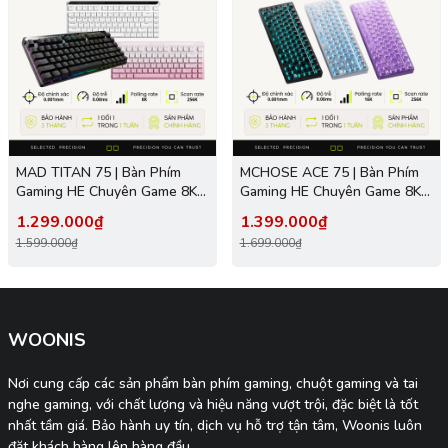
MAD TITAN 75 | Bàn Phím
MCHOSE ACE 75 | Bàn Phím
Gaming HE Chuyên Game 8K |
Gaming HE Chuyên Game 8K |
Scan Rate 256K, Độ Trễ
Scan Rate 256K, Độ Trễ
1.299.000₫
1.399.000₫
0.08ms, Accuracy 0.001mm,
0.08ms, Accuracy 0.001mm,
1.599.000₫
1.699.000₫
RGB 16.8 Triệu Màu
RGB 16.8 Triệu Màu
WOONIS
Nơi cung cấp các sản phẩm bàn phím gaming, chuột gaming và tai
nghe gaming, với chất lượng và hiệu năng vượt trội, đặc biệt là tốt
nhất tầm giá. Bảo hành uy tín, dịch vụ hỗ trợ tận tâm, Woonis luôn
đặt khách hàng lên hàng đầu.