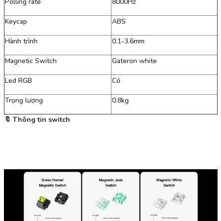
Polling rate
8000Hz
Keycap
ABS
Hành trình
0.1-3.6mm
Magnetic Switch
Gateron white
Led RGB
Có
Trọng lượng
0.8kg
🔖 Thông tin switch