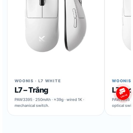
WOONIS · L7 WHITE
WOONIS 
L7 – Trắng
L7 Pro
PAW3395 · 250mAh · ≈39g · wired 1K ·
PAW3395 · 
mechanical switch.
optical swi