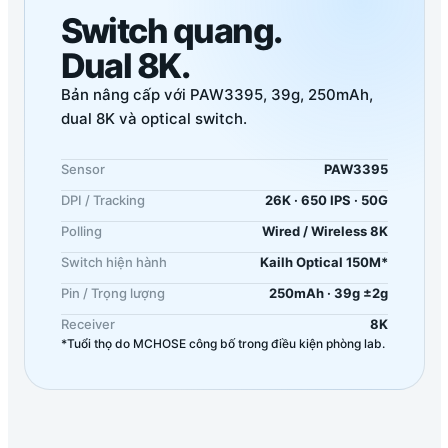
Switch quang.
Dual 8K.
Bản nâng cấp với PAW3395, 39g, 250mAh,
dual 8K và optical switch.
Sensor
PAW3395
DPI / Tracking
26K · 650 IPS · 50G
Polling
Wired / Wireless 8K
Switch hiện hành
Kailh Optical 150M*
Pin / Trọng lượng
250mAh · 39g ±2g
Receiver
8K
*Tuổi thọ do MCHOSE công bố trong điều kiện phòng lab.