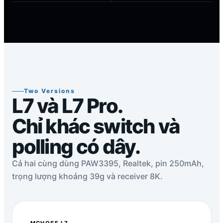
Two Versions
L7 và L7 Pro.
Chỉ khác switch và
polling có dây.
Cả hai cùng dùng PAW3395, Realtek, pin 250mAh,
trọng lượng khoảng 39g và receiver 8K.