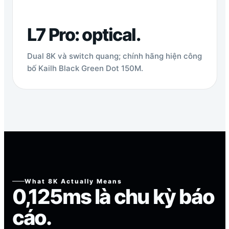
L7 Pro: optical.
Dual 8K và switch quang; chính hãng hiện công
bố Kailh Black Green Dot 150M.
What 8K Actually Means
0,125ms là chu kỳ báo
cáo.