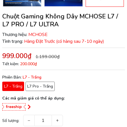
Chuột Gaming Không Dây MCHOSE L7 /
L7 PRO / L7 ULTRA
Thương hiệu:
MCHOSE
Tình trạng:
Hàng Đặt Trước (có hàng sau 7-10 ngày)
999.000₫
1.199.000₫
Tiết kiệm:
200.000₫
Phiên Bản:
L7 - Trắng
L7 - Trắng
L7 Pro - Trắng
Các mã giảm giá có thể áp dụng:
freeship
−
+
Số lượng: