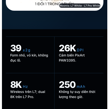
Woonis: L7 White · L7 Pro White
39
26K
± 2 g
D P I
Form nhỏ, vỏ kín, không
Cảm biến PixArt
đục lỗ.
PAW3395.
8K
250
H z
m A h
Wireless trên L7; dual
Không tự suy diễn thời
8K trên L7 Pro.
lượng theo giờ.