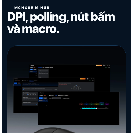
MCHOSE M HUB
DPI, polling, nút bấm
và macro.