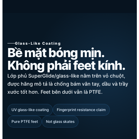
Glass-Like Coating
Bề mặt bóng mịn.
Không phải feet kính.
Lớp phủ SuperGlide/glass-like nằm trên vỏ chuột,
được hãng mô tả là chống bám vân tay, dầu và trầy
xước tốt hơn. Feet bên dưới vẫn là PTFE.
UV glass-like coating
Fingerprint resistance claim
Pure PTFE feet
Not glass skates