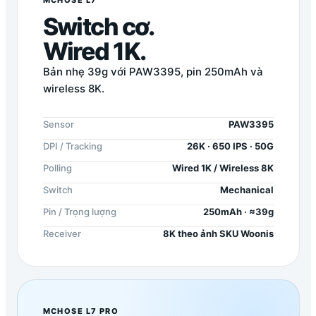
MCHOSE L7
Switch cơ.
Wired 1K.
Bản nhẹ 39g với PAW3395, pin 250mAh và
wireless 8K.
Sensor
PAW3395
DPI / Tracking
26K · 650 IPS · 50G
Polling
Wired 1K / Wireless 8K
Switch
Mechanical
Pin / Trọng lượng
250mAh · ≈39g
Receiver
8K theo ảnh SKU Woonis
MCHOSE L7 PRO