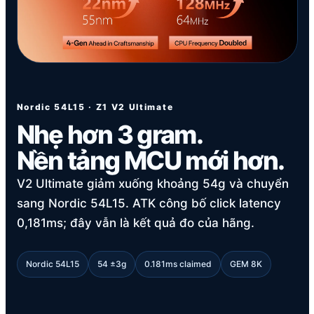
Nordic 54L15 · Z1 V2 Ultimate
Nhẹ hơn 3 gram.
Nền tảng MCU mới hơn.
V2 Ultimate giảm xuống khoảng 54g và chuyển
sang Nordic 54L15. ATK công bố click latency
0,181ms; đây vẫn là kết quả đo của hãng.
Nordic 54L15
54 ±3g
0.181ms claimed
GEM 8K