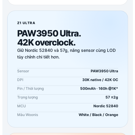
Z1 ULTRA
PAW3950 Ultra.
42K overclock.
Giữ Nordic 52840 và 57g, nâng sensor cùng LOD
tùy chỉnh chi tiết hơn.
Sensor
PAW3950 Ultra
DPI
30K native / 42K OC
Pin / Thời lượng
500mAh · 160h @1K*
Trọng lượng
57 ±2g
MCU
Nordic 52840
Màu Woonis
White / Black / Orange