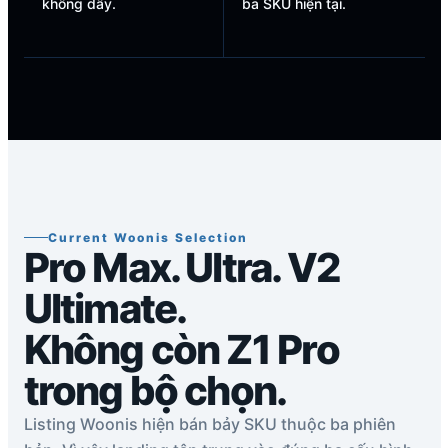
không dây.
ba SKU hiện tại.
Current Woonis Selection
Pro Max. Ultra. V2
Ultimate.
Không còn Z1 Pro
trong bộ chọn.
Listing Woonis hiện bán bảy SKU thuộc ba phiên