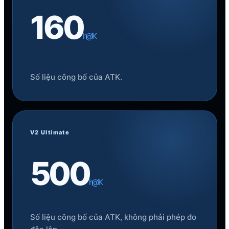
Cùng 500mAh.
160
Khác nền tảng điện năng.
h @1K
Không nên so sánh số giờ mà bỏ qua MCU,
firmware, polling rate và phương pháp thử.
Số liệu công bố của ATK.
V2 Ultimate
500
h @1K
Số liệu công bố của ATK, không phải phép đo