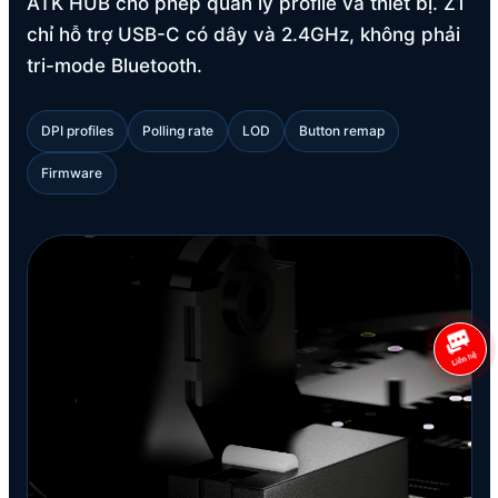
ATK HUB cho phép quản lý profile và thiết bị. Z1
chỉ hỗ trợ USB-C có dây và 2.4GHz, không phải
tri-mode Bluetooth.
DPI profiles
Polling rate
LOD
Button remap
Firmware