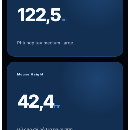
rộng lòng bàn tay và vị trí gù người dùng ưa
122,5
thích.
mm
Phù hợp tay medium–large.
Mouse Height
42,4
mm
Gù cao để hỗ trợ palm grip.