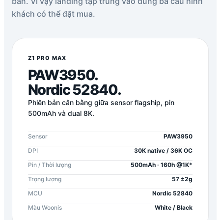
bản. Vì vậy landing tập trung vào đúng ba cấu hình
khách có thể đặt mua.
Z1 PRO MAX
PAW3950.
Nordic 52840.
Phiên bản cân bằng giữa sensor flagship, pin
500mAh và dual 8K.
Sensor
PAW3950
DPI
30K native / 36K OC
Pin / Thời lượng
500mAh · 160h @1K*
Trọng lượng
57 ±2g
MCU
Nordic 52840
Màu Woonis
White / Black