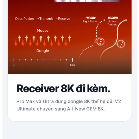
Receiver 8K đi kèm.
Pro Max và Ultra dùng dongle 8K thế hệ cũ; V2
Ultimate chuyển sang All-New GEM 8K.