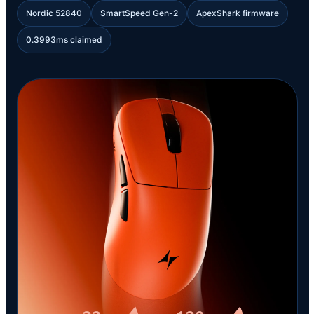
Nordic 52840
SmartSpeed Gen-2
ApexShark firmware
0.3993ms claimed