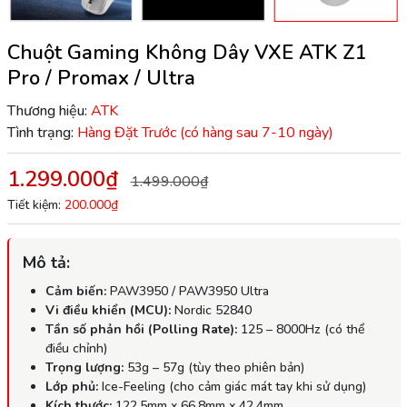
Chuột Gaming Không Dây VXE ATK Z1
Pro / Promax / Ultra
Thương hiệu:
ATK
Tình trạng:
Hàng Đặt Trước (có hàng sau 7-10 ngày)
1.299.000₫
1.499.000₫
Tiết kiệm:
200.000₫
Mô tả:
Cảm biến:
PAW3950 / PAW3950 Ultra
Vi điều khiển (MCU):
Nordic 52840
Tần số phản hồi (Polling Rate):
125 – 8000Hz (có thể
điều chỉnh)
Trọng lượng:
53g – 57g (tùy theo phiên bản)
Lớp phủ:
Ice-Feeling (cho cảm giác mát tay khi sử dụng)
Kích thước:
122.5mm x 66.8mm x 42.4mm