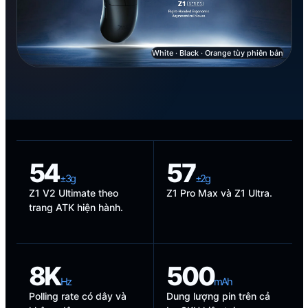
White · Black · Orange tùy phiên bản
54
57
±3g
±2g
Z1 V2 Ultimate theo
Z1 Pro Max và Z1 Ultra.
trang ATK hiện hành.
8K
500
Hz
mAh
Polling rate có dây và
Dung lượng pin trên cả