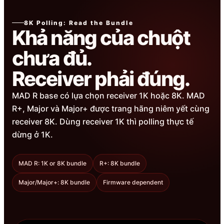
8K Polling: Read the Bundle
Khả năng của chuột
chưa đủ.
Receiver phải đúng.
MAD R base có lựa chọn receiver 1K hoặc 8K. MAD
R+, Major và Major+ được trang hãng niêm yết cùng
receiver 8K. Dùng receiver 1K thì polling thực tế
dừng ở 1K.
MAD R: 1K or 8K bundle
R+: 8K bundle
Major/Major+: 8K bundle
Firmware dependent