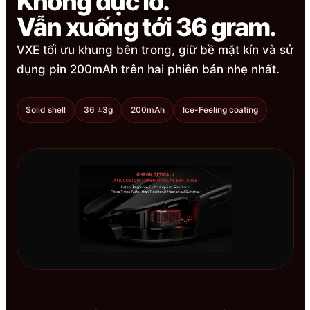
Không đục lỗ.
Vẫn xuống tới 36 gram.
VXE tối ưu khung bên trong, giữ bề mặt kín và sử
dụng pin 200mAh trên hai phiên bản nhẹ nhất.
Solid shell
36 ±3g
200mAh
Ice-Feeling coating