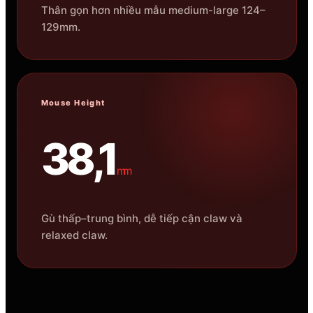
Thân gọn hơn nhiều mẫu medium-large 124–
129mm.
Mouse Height
38,1
mm
Gù thấp–trung bình, dễ tiếp cận claw và
relaxed claw.