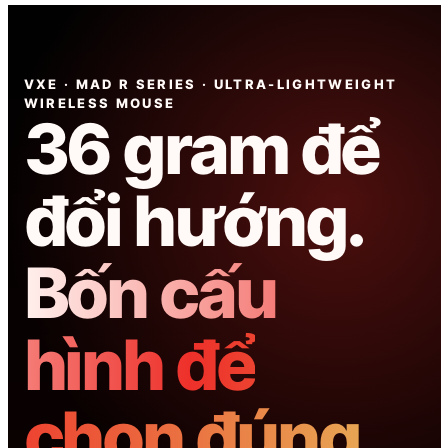
VXE · MAD R SERIES · ULTRA-LIGHTWEIGHT
WIRELESS MOUSE
36 gram để
đổi hướng.
Bốn cấu
hình để
chọn đúng.