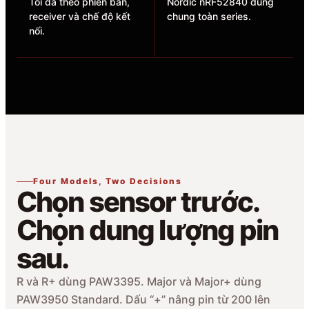
Tối đa theo phiên bản,
Nordic nRF52840 dùng
receiver và chế độ kết
chung toàn series.
nối.
Four Models, Two Decisions
Chọn sensor trước.
Chọn dung lượng pin
sau.
R và R+ dùng PAW3395. Major và Major+ dùng
PAW3950 Standard. Dấu “+” nâng pin từ 200 lên