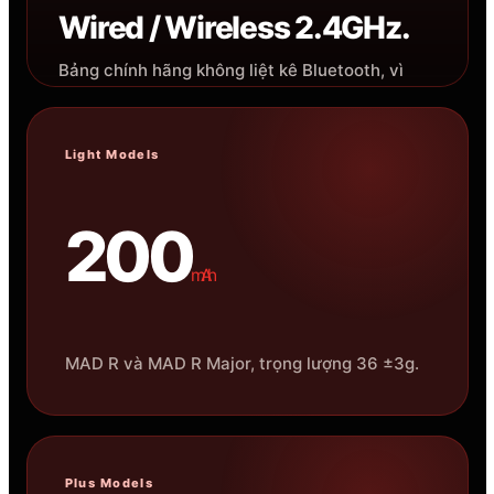
Wired / Wireless 2.4GHz.
Bảng chính hãng không liệt kê Bluetooth, vì
vậy file không trình bày MAD R là chuột tri-
mode.
Light Models
200
mAh
MAD R và MAD R Major, trọng lượng 36 ±3g.
Plus Models