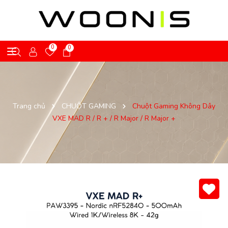
0
0
Trang chủ
CHUỘT GAMING
Chuột Gaming Không Dây
VXE MAD R / R + / R Major / R Major +