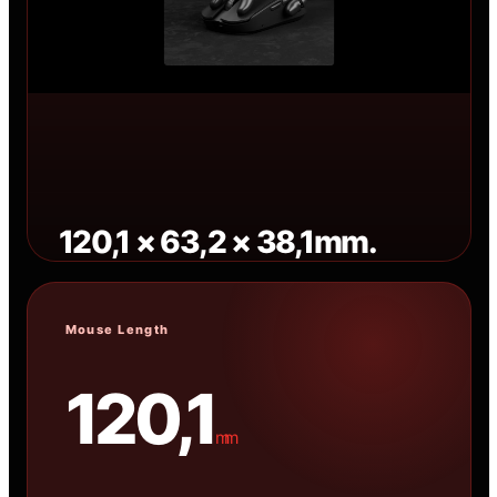
120,1 × 63,2 × 38,1mm.
Form chuột phù hợp nhất vẫn phụ thuộc chiều
dài tay, vị trí gù và kiểu đặt ngón của từng
Mouse Length
người.
120,1
mm