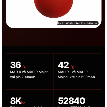
Black · White · Red tùy phiên bản
36
42
±3g
±3g
MAD R và MAD R Major
MAD R+ và MAD R
với pin 200mAh.
Major+ với pin 500mAh.
8K
52840
Hz