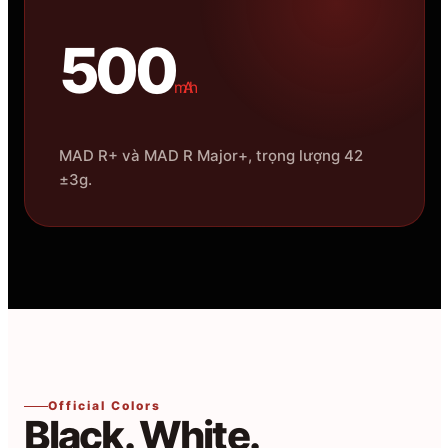
500
mAh
MAD R+ và MAD R Major+, trọng lượng 42
±3g.
Official Colors
Black. White.