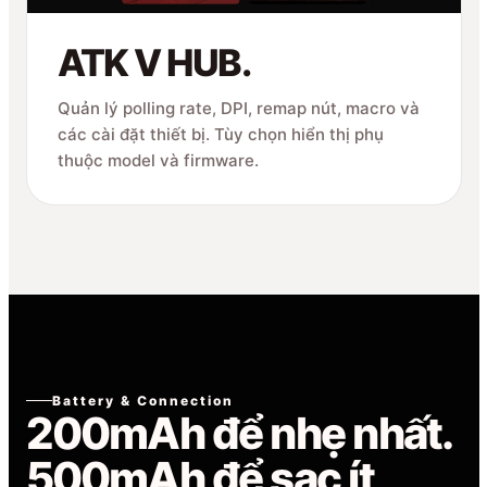
ATK V HUB.
Quản lý polling rate, DPI, remap nút, macro và
các cài đặt thiết bị. Tùy chọn hiển thị phụ
thuộc model và firmware.
Battery & Connection
200mAh để nhẹ nhất.
500mAh để sạc ít