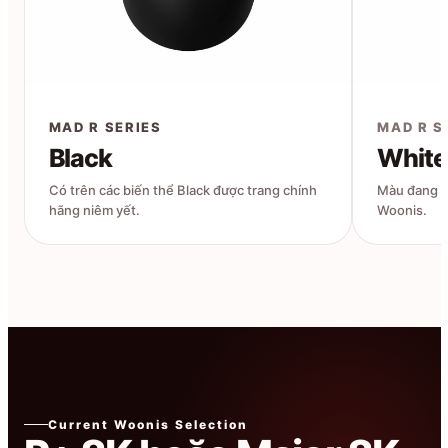
MAD R SERIES
MAD R S
Black
White
Có trên các biến thể Black được trang chính
Màu đang hi
hãng niêm yết.
Woonis.
Current Woonis Selection