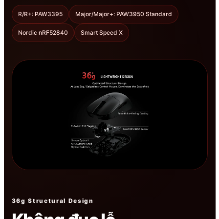
R/R+: PAW3395
Major/Major+: PAW3950 Standard
Nordic nRF52840
Smart Speed X
36g Structural Design