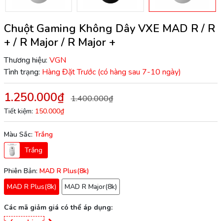
Chuột Gaming Không Dây VXE MAD R / R
+ / R Major / R Major +
Thương hiệu:
VGN
Tình trạng:
Hàng Đặt Trước (có hàng sau 7-10 ngày)
1.250.000₫
1.400.000₫
Tiết kiệm:
150.000₫
Màu Sắc:
Trắng
Trắng
Phiên Bản:
MAD R Plus(8k)
MAD R Plus(8k)
MAD R Major(8k)
Các mã giảm giá có thể áp dụng: