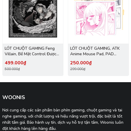
LÓT CHUỘT GAMING Feng
LÓT CHUỘT GAMING, ATK
Villain, Bề Mặt Control Được
Anime Mouse Pad, PAD
Dệt Siêu Mịn, Viền May Chìm,
CHUỘT CHƠI GAME, SERIES
499.000₫
250.000₫
Base Polyurethane XSOFT,
MOUSE PAD
500.000₫
299.000₫
Size 490x420x4mm
WOONIS
Nơi cung cấp các sản phẩm bàn phím gaming, chuột gaming và tai
nghe gaming, với chất lượng và hiệu năng vượt trội, đặc biệt là tốt
nhất tầm giá. Bảo hành uy tín, dịch vụ hỗ trợ tận tâm, Woonis luôn
đặt khách hàng lên hàng đầu.