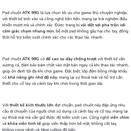
Pad chuột
ATK 99G
là lựa chọn tối ưu cho game thủ chuyên nghiệp,
với thiết kế tinh xảo và công nghệ tiên tiến, mang lại trải nghiệm điều
khiển mượt mà và chính xác. Được trang bị
vải dệt sợi pha trộn với
cảm giác chạm nhung mịn
, bề mặt pad không gây hại cho tay, đồng
thời hỗ trợ kiểm soát chính xác cho các thao tác nhanh.
Pad chuột
ATK 99G
có
đế cao su dày chống trượt
với thiết kế vân
xương cá, đảm bảo bám chặt vào mặt bàn ngay cả khi thao tác nhanh,
giúp ổn định tối đa khi chơi game. Đặc biệt, lớp đệm bông nhập khẩu
có
khả năng ghi nhớ độ nảy
, mang lại sự thoải mái và hỗ trợ cần
thiết cho cổ tay và cánh tay khi chơi trong thời gian dài.
Với
thiết kế kích thước lớn
đạt chuẩn, pad chuột này đáp ứng nhu
cầu di chuyển của người chơi sử dụng cả cánh tay và cổ tay, mang lại
sự thoải mái mà vẫn giữ được độ kiểm soát cao. Công nghệ
viền chìm
và
khóa viền tinh tế
giúp viền thấp hơn bề mặt, không cắt tay,
không cong vênh và tăng cường độ bền.