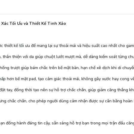
ác Tối Ưu và Thiết Kế Tinh Xảo
thiết kế tối ưu để mang lại sự thoải mái và hiệu suất cao nhất cho gam
, thân thiện với da giúp chuột lướt mượt mà, dễ dàng kiểm soát từng ch
 chống trượt giúp bám chắc trên bề mặt bàn, hạn chế xê dịch khi di chuy
hấp hơn bề mặt pad, tạo cảm giác thoải mái, không gây xước hay cong v
ặt tay, đồng thời tạo nên sự hỗ trợ chắc chắn, giúp giảm căng thẳng khi
ưng chắc chắn, cho phép người dùng cảm nhận được sự cân bằng hoàn hả
n đồng hành đáng tin cậy, sẵn sàng hỗ trợ bạn trong mọi trận đấu căn