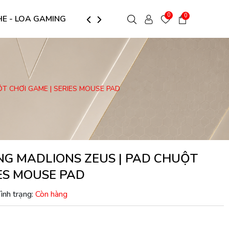
0
0
HE - LOA GAMING
LÓT CHUỘT GAMING
ARM MÀNH -
T CHƠI GAME | SERIES MOUSE PAD
NG MADLIONS ZEUS | PAD CHUỘT
IES MOUSE PAD
ình trạng:
Còn hàng