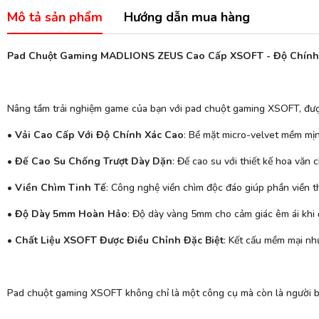
Mô tả sản phẩm
Hướng dẫn mua hàng
Pad Chuột Gaming MADLIONS ZEUS Cao Cấp XSOFT - Độ Chính X
Nâng tầm trải nghiệm game của bạn với pad chuột gaming XSOFT, được 
•
Vải Cao Cấp Với Độ Chính Xác Cao
: Bề mặt micro-velvet mềm mịn
•
Đế Cao Su Chống Trượt Dày Dặn
: Đế cao su với thiết kế hoa văn
•
Viền Chìm Tinh Tế
: Công nghệ viền chìm độc đáo giúp phần viền t
•
Độ Dày 5mm Hoàn Hảo
: Độ dày vàng 5mm cho cảm giác êm ái khi đ
•
Chất Liệu XSOFT Được Điều Chỉnh Đặc Biệt
: Kết cấu mềm mại nh
Pad chuột gaming XSOFT không chỉ là một công cụ mà còn là người bạ