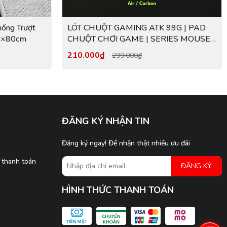
hống Trượt
LÓT CHUỘT GAMING ATK 99G | PAD
30×80cm
CHUỘT CHƠI GAME | SERIES MOUSE
PAD
210.000₫
299.000₫
ĐĂNG KÝ NHẬN TIN
Đăng ký ngay! Để nhận thật nhiều ưu đãi
 thanh toán
ĐĂNG KÝ
HÌNH THỨC THANH TOÁN