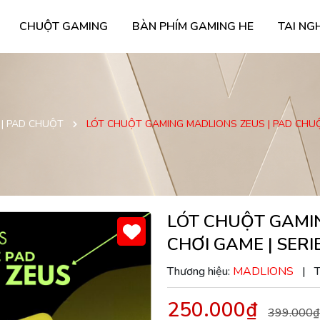
CHUỘT GAMING
BÀN PHÍM GAMING HE
TAI NG
| PAD CHUỘT
LÓT CHUỘT GAMING MADLIONS ZEUS | PAD CHUỘ
LÓT CHUỘT GAMI
CHƠI GAME | SER
Thương hiệu:
MADLIONS
|
T
250.000₫
399.000₫