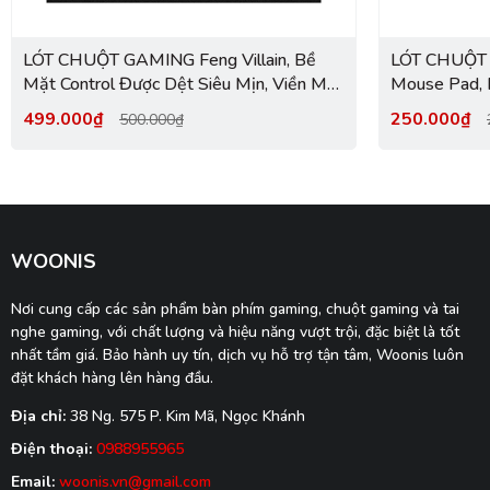
LÓT CHUỘT GAMING Feng Villain, Bề
LÓT CHUỘT 
Mặt Control Được Dệt Siêu Mịn, Viền May
Mouse Pad,
Chìm, Base Polyurethane XSOFT, Size
SERIES MO
499.000₫
250.000₫
500.000₫
490x420x4mm
WOONIS
Nơi cung cấp các sản phẩm bàn phím gaming, chuột gaming và tai
nghe gaming, với chất lượng và hiệu năng vượt trội, đặc biệt là tốt
nhất tầm giá. Bảo hành uy tín, dịch vụ hỗ trợ tận tâm, Woonis luôn
đặt khách hàng lên hàng đầu.
Địa chỉ:
38 Ng. 575 P. Kim Mã, Ngọc Khánh
Điện thoại:
0988955965
Email:
woonis.vn@gmail.com