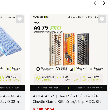
 Ace 68 Air
AULA AG75 | Bàn Phím Phím Từ Tính
elay 0.08ms,
Chuyên Game Kết nối trực tiếp ADC, 8K
 Scan Rate
Hz, Độ Trễ 0.08ms, Ultra-high Scan Rate
5.499.000₫