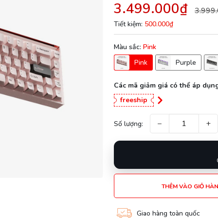
3.499.000₫
3.999
Tiết kiệm:
500.000₫
Màu sắc:
Pink
Pink
Purple
Các mã giảm giá có thể áp dụng
freeship
−
+
Số lượng:
THÊM VÀO GIỎ HÀ
Giao hàng toàn quốc