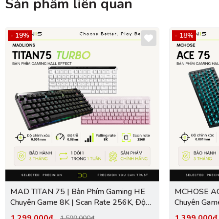
Sản phẩm liên quan
- 19%
- 18%
MAD TITAN 75 | Bàn Phím Gaming HE
MCHOSE ACE
Chuyên Game 8K | Scan Rate 256K, Độ
Chuyên Game
Trễ 0.08ms, Accuracy 0.001mm, RGB
Trễ 0.08ms,
1.299.000₫
1.399.000
1.599.000₫