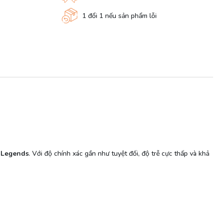
1 đổi 1 nếu sản phẩm lỗi
x Legends
. Với độ chính xác gần như tuyệt đối, độ trễ cực thấp và khả