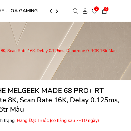
0
0
HE - LOA GAMING
LÓT CHUỘT GAMING
ARM MÀNH -
K, Scan Rate 16K, Delay 0.125ms, Deadzone 0, RGB 16tr Màu
 HE MELGEEK MADE 68 PRO+ RT
te 8K, Scan Rate 16K, Delay 0.125ms,
6tr Màu
h trạng:
Hàng Đặt Trước (có hàng sau 7-10 ngày)