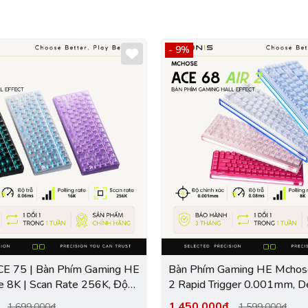
- 9%
 75 | Bàn Phím Gaming HE
Bàn Phím Gaming HE Mchose
 8K | Scan Rate 256K, Độ
2 Rapid Trigger 0.001mm, D
 Accuracy 0.001mm, RGB
RT Smart, Polling Rate 8K -
₫
1.450.000₫
1.699.000₫
1.599.000₫