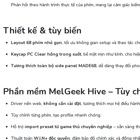
Phản hồi theo hành trình thực tế của phím, mang lại cảm giác kiểm
Thiết kế & tùy biến
Layout 68 phím nhỏ gọn
, tối ưu không gian setup và thao tác ch
Keycap PC Clear hồng trong suốt
, bề mặt mịn như kính, cho hi
Tương thích toàn bộ side panel MADE68
, dễ dàng thay đổi pho
Phần mềm MelGeek Hive – Tùy ch
Driver nền web,
không cần cài đặt
, tương thích mọi hệ điều hành
Tùy chỉnh từng phím, tạo profile nhanh chóng.
Hỗ trợ
import preset từ game thủ chuyên nghiệp
– sẵn sàng thi
Thuật toán
W.I.N+ độc quyền
, đảm bảo độ chính xác và đồng nhấ