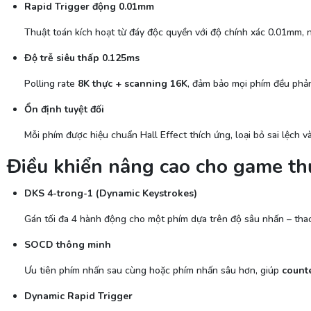
Rapid Trigger động 0.01mm
Thuật toán kích hoạt từ đáy độc quyền với độ chính xác 0.01mm, nh
Độ trễ siêu thấp 0.125ms
Polling rate
8K thực + scanning 16K
, đảm bảo mọi phím đều phản 
Ổn định tuyệt đối
Mỗi phím được hiệu chuẩn Hall Effect thích ứng, loại bỏ sai lệch và
Điều khiển nâng cao cho game t
DKS 4-trong-1 (Dynamic Keystrokes)
Gán tối đa 4 hành động cho một phím dựa trên độ sâu nhấn – thao
SOCD thông minh
Ưu tiên phím nhấn sau cùng hoặc phím nhấn sâu hơn, giúp
counte
Dynamic Rapid Trigger