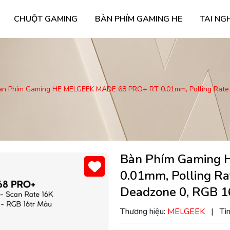
CHUỘT GAMING
BÀN PHÍM GAMING HE
TAI NG
àn Phím Gaming HE MELGEEK MADE 68 PRO+ RT 0.01mm, Polling Rate 8
Bàn Phím Gaming
0.01mm, Polling Ra
Deadzone 0, RGB 1
Thương hiệu:
MELGEEK
|
Tìn