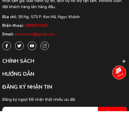
nhất tầm giá. Bảo hành uy tín, dịch vụ hỗ trợ tận tâm, Woonis luôn
đặt khách hàng lên hàng đầu.
Địa chỉ:
38 Ng. 575 P. Kim Mã, Ngọc Khánh
Điện thoại:
0988955965
Email:
woonis.vn@gmail.com
CHÍNH SÁCH
HƯỚNG DẪN
ĐĂNG KÝ NHẬN TIN
Đăng ký ngay! Để nhận thật nhiều ưu đãi
ĐĂNG KÝ
HÌNH THỨC THANH TOÁN