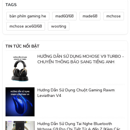
TAGS
bàn phím gaming he
mad60/68
made68
mchose
mchose ace60/68
wooting
TIN TỨC NỔI BẬT
HƯỚNG DẪN SỬ DỤNG MCHOSE V9 TURBO -
CHUYỂN THÔNG BÁO SANG TIẾNG ANH
Hướng Dẫn Sử Dụng Chuột Gaming Rawm
Leviathan V4
Hướng Dẫn Sử Dụng Tai Nghe Bluetooth
Mchose G9 Pro Chi Tiết Từ A đến Z [Kèm Cách