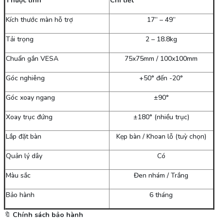
Thuộc tính
Chi tiết
Kích thước màn hỗ trợ
17” – 49”
Tải trọng
2 – 18.8kg
Chuẩn gắn VESA
75x75mm / 100x100mm
Góc nghiêng
+50° đến -20°
Góc xoay ngang
±90°
Xoay trục đứng
±180° (nhiều trục)
Lắp đặt bàn
Kẹp bàn / Khoan lỗ (tuỳ chọn)
Quản lý dây
Có
Màu sắc
Đen nhám / Trắng
Bảo hành
6 tháng
🔖
Chính sách bảo hành