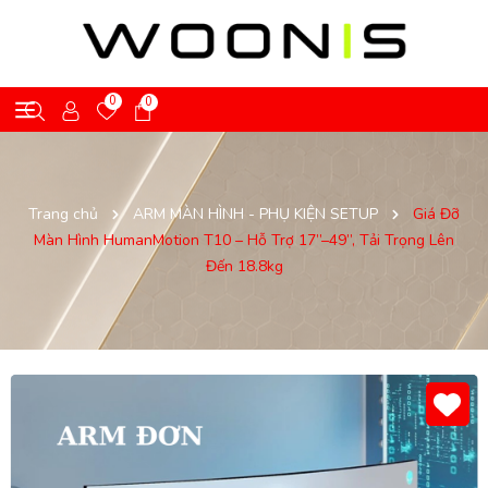
0
0
Trang chủ
ARM MÀN HÌNH - PHỤ KIỆN SETUP
Giá Đỡ
Màn Hình HumanMotion T10 – Hỗ Trợ 17”–49”, Tải Trọng Lên
Đến 18.8kg