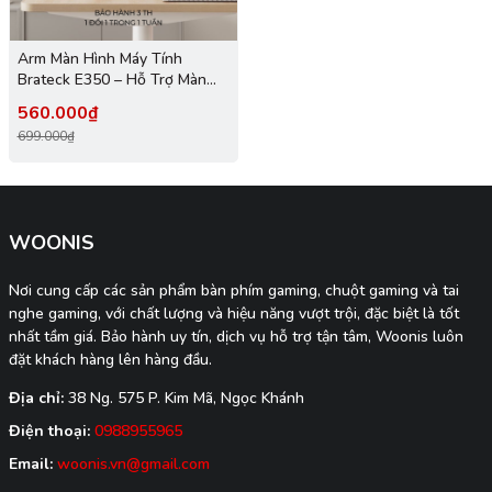
Arm Màn Hình Máy Tính
Brateck E350 – Hỗ Trợ Màn
17”-32”, Tải Trọng 9Kg, Xoay
560.000₫
Gập Linh Hoạt Chuẩn Công
699.000₫
Thái Học
WOONIS
Nơi cung cấp các sản phẩm bàn phím gaming, chuột gaming và tai
nghe gaming, với chất lượng và hiệu năng vượt trội, đặc biệt là tốt
nhất tầm giá. Bảo hành uy tín, dịch vụ hỗ trợ tận tâm, Woonis luôn
đặt khách hàng lên hàng đầu.
Địa chỉ:
38 Ng. 575 P. Kim Mã, Ngọc Khánh
Điện thoại:
0988955965
Email:
woonis.vn@gmail.com