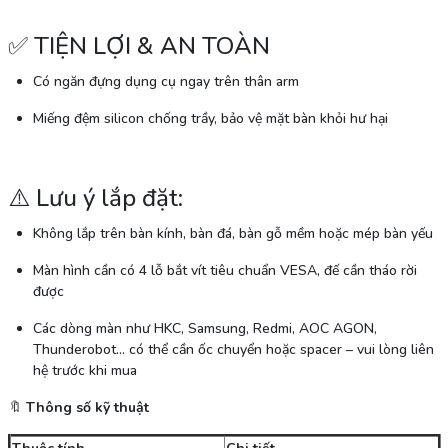
✅
TIỆN LỢI & AN TOÀN
Có ngăn
đựng dụng cụ ngay trên thân arm
Miếng đệm silicon chống trầy
, bảo vệ mặt bàn khỏi hư hại
⚠️
Lưu ý lắp đặt:
Không lắp trên bàn kính, bàn đá, bàn gỗ mềm hoặc mép bàn yếu
Màn hình cần có
4 lỗ bắt vít tiêu chuẩn VESA
,
đế cần tháo rời
được
Các dòng màn như
HKC, Samsung, Redmi, AOC AGON,
Thunderobot
… có thể cần
ốc chuyển hoặc spacer
– vui lòng liên
hệ trước khi mua
🔖
Thông số kỹ thuật