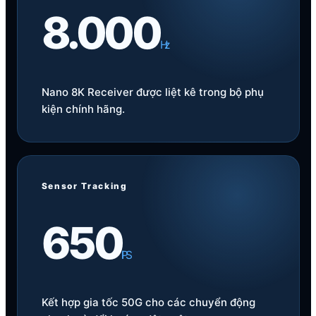
PAW3395 cho toàn bộ bốn
8.000
màu.
Hz
Không phân chia Pro hay Ultra. Đen, Trắng,
Xanh và Đỏ đều sử dụng cùng cấu hình cảm
biến và MCU Realtek.
Nano 8K Receiver được liệt kê trong bộ phụ
kiện chính hãng.
Sensor Tracking
650
IPS
Kết hợp gia tốc 50G cho các chuyển động