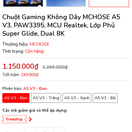
Chuột Gaming Không Dây MCHOSE A5
V3, PAW3395, MCU Realtek, Lớp Phủ
Super Glide, Dual 8K
Thương hiệu:
MCHOSE
Tình trạng:
Còn hàng
1.150.000₫
1.399.000₫
Tiết kiệm:
249.000₫
Phiên bản:
A5 V3 - Đen
A5 V3 - Đen
A5 V3 - Trắng
A5 V3 - Xanh
A5 V3 - Đỏ
Các mã giảm giá có thể áp dụng:
freeship