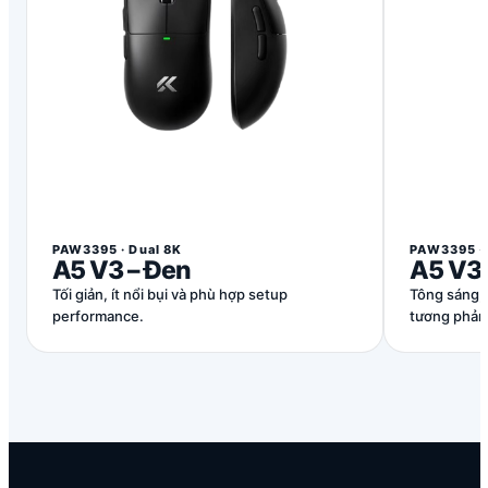
PAW3395 · Dual 8K
PAW3395 · 
A5 V3 – Đen
A5 V3 
Tối giản, ít nổi bụi và phù hợp setup
Tông sáng, 
performance.
tương phản 