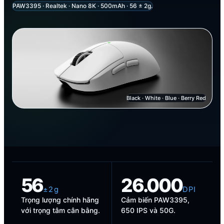
PAW3395 · Realtek · Nano 8K · 500mAh · 56 ± 2g.
Black · White · Blue · Berry Red
56
26.000
± 2 g
D P I
Trọng lượng chính hãng
Cảm biến PAW3395,
với trọng tâm cân bằng.
650 IPS và 50G.