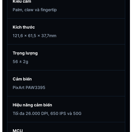
Kiểu cầm
Palm, claw và fingertip
Kích thước
121,6 × 61,5 × 37,7mm
Trọng lượng
56 ± 2g
Cảm biến
PixArt PAW3395
Hiệu năng cảm biến
Tối đa 26.000 DPI, 650 IPS và 50G
MCU