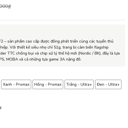
.000₫
F2
– sản phẩm cao cấp được đồng phát triển cùng các tuyển thủ
iệp. Với thiết kế siêu nhẹ chỉ
51g
, trang bị cảm biến flagship
er TTC chống bụi và chip xử lý thế hệ mới (Nordic / BK), đây là lựa
PS, MOBA và cả những tựa game 3A nặng đô.
Xanh - Promax
Hồng - Promax
Trắng - Ultra+
Đen - Ultra+
: