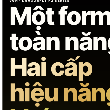
VGN · DRAGONFLY F2 SERIES
Một for
toàn năn
Hai cấp
hiệu năn