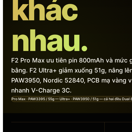
khác
nhau.
F2 Pro Max ưu tiên pin 800mAh và mức g
bằng. F2 Ultra+ giảm xuống 51g, nâng lê
PAW3950, Nordic 52840, PCB mạ vàng v
nhanh V-Charge 3C.
Pro Max · PAW3395 / 55g — Ultra+ · PAW3950 / 51g — cả hai đều Dual 