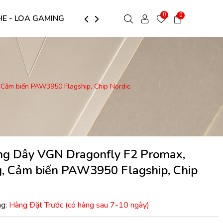
0
0
HE - LOA GAMING
LÓT CHUỘT GAMING
ARM MÀNH -
 Cảm biến PAW3950 Flagship, Chip Nordic
g Dây VGN Dragonfly F2 Promax,
g, Cảm biến PAW3950 Flagship, Chip
ng:
Hàng Đặt Trước (có hàng sau 7-10 ngày)