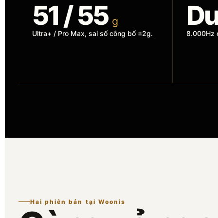
51 / 55
Du
g
Ultra+ / Pro Max, sai số công bố ±2g.
8.000Hz 
Hai phiên bản tại Woonis