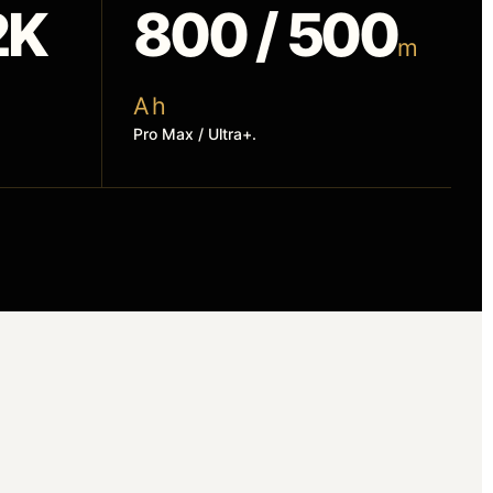
2K
800 / 500
m
A h
Pro Max / Ultra+.