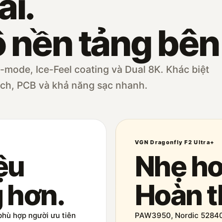
ài.
 nền tảng bên
-mode, Ice-Feel coating và Dual 8K. Khác biệt
tch, PCB và khả năng sạc nhanh.
VGN Dragonfly F2 Ultra+
ệu
Nhẹ hơ
 hơn.
Hoàn t
ù hợp người ưu tiên
PAW3950, Nordic 52840,