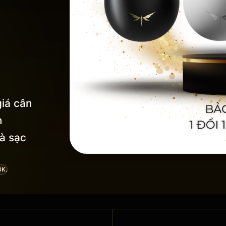
iá cân
n
à sạc
8K.