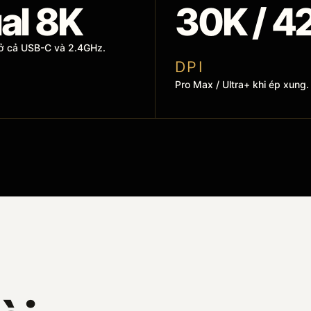
al 8K
30K / 4
ở cả USB-C và 2.4GHz.
D P I
Pro Max / Ultra+ khi ép xung.