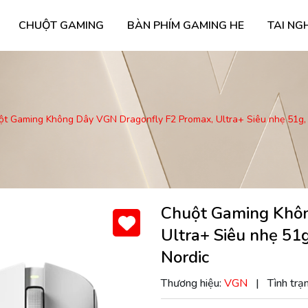
CHUỘT GAMING
BÀN PHÍM GAMING HE
TAI NG
ột Gaming Không Dây VGN Dragonfly F2 Promax, Ultra+ Siêu nhẹ 51g,
Chuột Gaming Khôn
Ultra+ Siêu nhẹ 51
Nordic
Thương hiệu:
VGN
|
Tình trạ