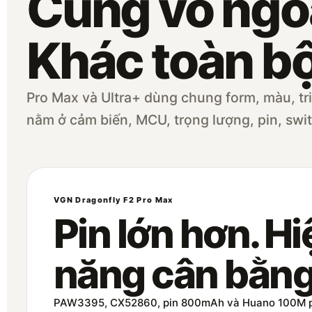
Cùng vỏ ngo
Khác toàn bộ
Pro Max và Ultra+ dùng chung form, màu, tri
nằm ở cảm biến, MCU, trọng lượng, pin, swi
VGN Dragonfly F2 Pro Max
Pin lớn hơn. Hi
năng cân bằng
PAW3395, CX52860, pin 800mAh và Huano 100M ph