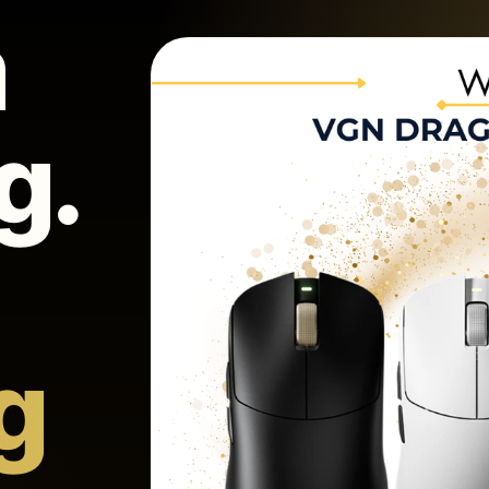
m
g.
g