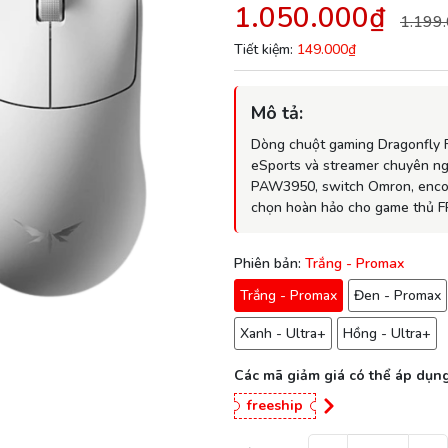
1.050.000₫
1.199
Tiết kiệm:
149.000₫
Mô tả:
Dòng chuột gaming
Dragonfly 
eSports và streamer chuyên ngh
PAW3950
, switch Omron, encod
chọn hoàn hảo cho game thủ F
Phiên bản:
Trắng - Promax
Trắng - Promax
Đen - Promax
Xanh - Ultra+
Hồng - Ultra+
Các mã giảm giá có thể áp dụng
freeship