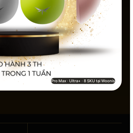
Pro Max · Ultra+ · 8 SKU tại Woonis