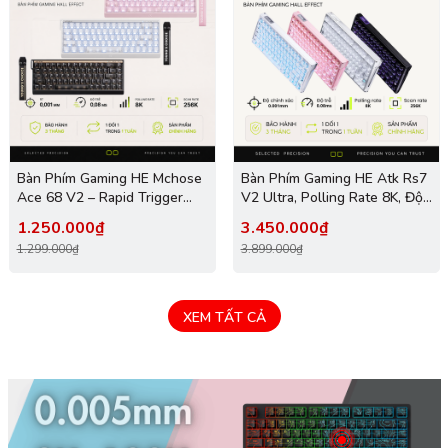
Bàn Phím Gaming HE Mchose
Bàn Phím Gaming HE Atk Rs7
Ace 68 V2 – Rapid Trigger
V2 Ultra, Polling Rate 8K, Độ
0.001mm, Delay 0.08ms, RT
Chính Xác 0.001mm, Scan
1.250.000₫
3.450.000₫
Smart, Polling Rate 8K - Scan
Rate 256K, Độ Trễ 0.08ms,
1.299.000₫
3.899.000₫
Rate 256k, Chip Flagship
RGB 16.8 triệu màu
XEM TẤT CẢ