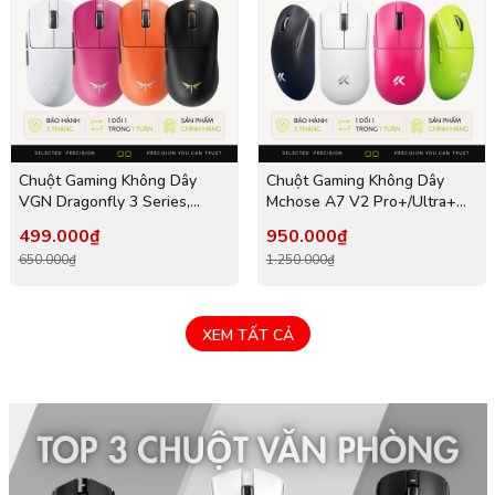
Chuột Gaming Không Dây
Chuột Gaming Không Dây
VGN Dragonfly 3 Series,
Mchose A7 V2 Pro+/Ultra+
PAW3395 Extreme, Nordic
Đế Sạc Từ Tính, PAW 3950TI,
499.000₫
950.000₫
54L15, Delay 0.175ms, 56g,
Realtek Chipset, 42000 DPI,
650.000₫
1.250.000₫
Lớp Phủ Ice-Feel Coating, Pin
Dongle 8K, Siêu nhẹ 59g, Pin
500mAh
500mAh
XEM TẤT CẢ