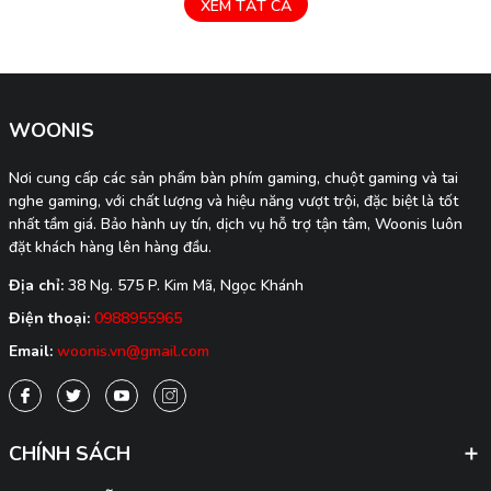
Restart máy (cho chắc thui) rồi mở lại tai nghe là
(For
XEM TẤT CẢ
nó sang tiếng anh. Ưu tiên cắm receiver trực tiếp
(ở mặt đáy c
vào máy tính trong lúc update ạ.
Bật chuột Nhấn giữ nú
bá
được bật Tắt chuột N
WOONIS
Nơi cung cấp các sản phẩm bàn phím gaming, chuột gaming và tai
nghe gaming, với chất lượng và hiệu năng vượt trội, đặc biệt là tốt
nhất tầm giá. Bảo hành uy tín, dịch vụ hỗ trợ tận tâm, Woonis luôn
đặt khách hàng lên hàng đầu.
Địa chỉ:
38 Ng. 575 P. Kim Mã, Ngọc Khánh
Điện thoại:
0988955965
Email:
woonis.vn@gmail.com
CHÍNH SÁCH