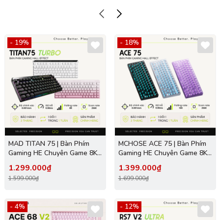
- 19%
- 18%
MAD TITAN 75 | Bàn Phím
MCHOSE ACE 75 | Bàn Phím
Gaming HE Chuyên Game 8K |
Gaming HE Chuyên Game 8K |
Scan Rate 256K, Độ Trễ
Scan Rate 256K, Độ Trễ
1.299.000₫
1.399.000₫
0.08ms, Accuracy 0.001mm,
0.08ms, Accuracy 0.001mm,
1.599.000₫
1.699.000₫
RGB 16.8 Triệu Màu
RGB 16.8 Triệu Màu
- 4%
- 12%