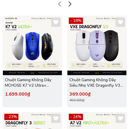
- 18%
Chuột Gaming Không Dây
Chuột Gaming Không Dây
MCHOSE K7 V2 Ultra+
Siêu Nhẹ VXE Dragonfly V3
PAW3955 TI 8K | Siêu Nhẹ
Series
1.699.000₫
369.000₫
59g | Dock Sạc RGB RGB
450.000₫
- 23%
- 24%