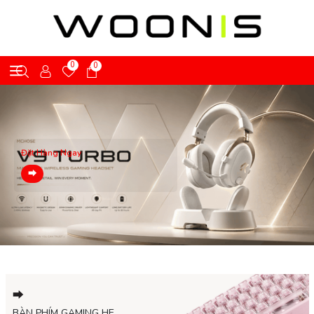
0
0
Đặt Hàng Ngay
⮕
Đặt Hàng Ngay
⮕
BÀN PHÍM GAMING HE