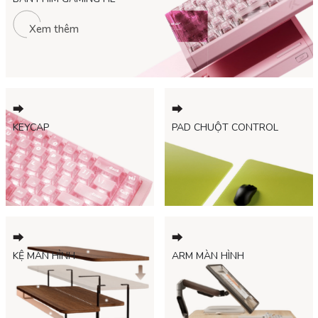
Xem thêm
⮕
⮕
⮕
KEYCAP
PAD CHUỘT CONTROL
⮕
⮕
KỆ MÀN HÌNH
ARM MÀN HÌNH