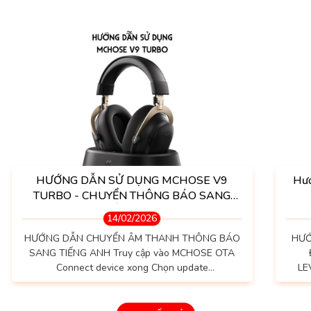
HƯỚNG DẪN SỬ DỤNG MCHOSE V9
Hướ
TURBO - CHUYỂN THÔNG BÁO SANG
TIẾNG ANH
14/02/2026
HƯỚNG DẪN CHUYỂN ÂM THANH THÔNG BÁO
HƯỚ
SANG TIẾNG ANH Truy cập vào MCHOSE OTA
Connect device xong Chọn update
LE
headset(Không chọn update dongle, 1 vài người
HUB 
bảo update dongble bị lỗi) Update xong thì
ph