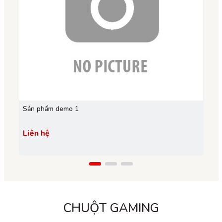
Sản phẩm demo 1
BÀN
Trig
Liên hệ
750
850.
CHUỘT GAMING