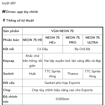
tuyệt đối!
🚧
Driver, app tùy chỉnh:
🔖
Thông số kỹ thuật
Sản phẩm
VGN NEON 75
NEON 75
NEON 75
NEON 75
Phiên bản
NEON 75 HE
HE+
PRO
ULTRA
Kết nối
Có Dây
Ba Chế Độ
Khắc chữ
Keycap
bên hông, tối
Hai lớp xuyên led, tán sáng đều và đẹp
giản
TTC Sprite
TTC Sprite
Switch
Hulk
Thanos
King
King
Kết cấu
Gasket phù hợp Esports
Chip
Chip tùy chỉnh hiệu năng cao cho Esports
Độ chính
0.005mm
xác