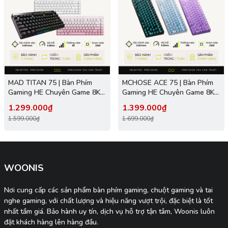
MAD TITAN 75 | Bàn Phím
MCHOSE ACE 75 | Bàn Phím
Gaming HE Chuyên Game 8K |
Gaming HE Chuyên Game 8K |
Scan Rate 256K, Độ Trễ
Scan Rate 256K, Độ Trễ
1.299.000₫
1.399.000₫
0.08ms, Accuracy 0.001mm,
0.08ms, Accuracy 0.001mm,
1.599.000₫
1.699.000₫
RGB 16.8 Triệu Màu
RGB 16.8 Triệu Màu
WOONIS
Nơi cung cấp các sản phẩm bàn phím gaming, chuột gaming và tai
nghe gaming, với chất lượng và hiệu năng vượt trội, đặc biệt là tốt
nhất tầm giá. Bảo hành uy tín, dịch vụ hỗ trợ tận tâm, Woonis luôn
đặt khách hàng lên hàng đầu.