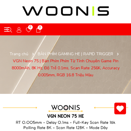
0
0
Trang chủ
BÀN PHÍM GAMING HE | RAPID TRIGGER
VGN Neon 75 | Bàn Phím Phím Từ Tính Chuyên Game Pin
8000mAh, 8K Hz, Độ Trễ 0.1ms, Scan Rate 256K, Accuracy
0.005mm, RGB 16.8 Triệu Màu