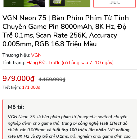
VGN Neon 75 | Bàn Phím Phím Từ Tính
Chuyên Game Pin 8000mAh, 8K Hz, Độ
Trễ 0.1ms, Scan Rate 256K, Accuracy
0.005mm, RGB 16.8 Triệu Màu
Thương hiệu:
VGN
Tình trạng:
Hàng Đặt Trước (có hàng sau 7-10 ngày)
979.000₫
1.150.000₫
Tiết kiệm:
171.000₫
Mô tả:
VGN Neon 75
là bàn phím phím từ (magnetic switch) chuyên
nghiệp dành cho game thủ, trang bị
công nghệ Hall Effect
độ
chính xác 0.005mm và
tuổi thọ 100 triệu lần nhấn
. Với
polling
rate 8K Hz
và
độ trễ chỉ 0.1ms
, trải nghiệm chơi game đỉnh cao.