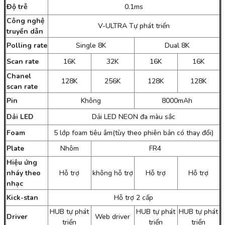
Độ trễ
0.1ms
Công nghệ
V-ULTRA Tự phát triển
truyền dẫn
Polling rate
Single 8K
Dual 8K
Scan rate
16K
32K
16K
16K
Chanel
128K
256K
128K
128K
scan rate
Pin
Không
8000mAh
Dải LED
Dải LED NEON đa màu sắc
Foam
5 lớp foam tiêu âm(tùy theo phiên bản có thay đổi)
Plate
Nhôm
FR4
Hiệu ứng
nháy theo
Hỗ trợ
không hỗ trợ
Hỗ trợ
Hỗ trợ
nhạc
Kick-stan
Hỗ trợ 2 cấp
HUB tự phát
HUB tự phát
HUB tự phát
Driver
Web driver
triển
triển
triển