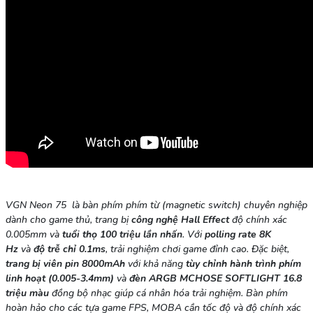
VGN Neon 75
là bàn phím phím từ (magnetic switch) chuyên nghiệp
dành cho game thủ, trang bị
công nghệ Hall Effect
độ chính xác
0.005mm và
tuổi thọ 100 triệu lần nhấn
. Với
polling rate 8K
Hz
và
độ trễ chỉ 0.1ms
, trải nghiệm chơi game đỉnh cao. Đặc biệt,
trang bị viên pin 8000mAh
với khả năng
tùy chỉnh hành trình phím
linh hoạt (0.005-3.4mm)
và
đèn ARGB MCHOSE SOFTLIGHT 16.8
triệu màu
đồng bộ nhạc giúp cá nhân hóa trải nghiệm. Bàn phím
hoàn hảo cho các tựa game FPS, MOBA cần tốc độ và độ chính xác