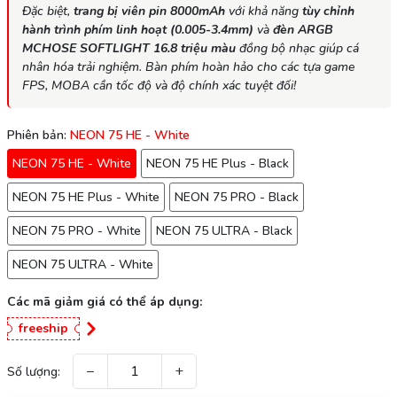
Đặc biệt,
trang bị viên pin 8000mAh
với khả năng
tùy chỉnh
hành trình phím linh hoạt (0.005-3.4mm)
và
đèn ARGB
MCHOSE SOFTLIGHT 16.8 triệu màu
đồng bộ nhạc giúp cá
nhân hóa trải nghiệm. Bàn phím hoàn hảo cho các tựa game
FPS, MOBA cần tốc độ và độ chính xác tuyệt đối!
Phiên bản:
NEON 75 HE - White
NEON 75 HE - White
NEON 75 HE Plus - Black
NEON 75 HE Plus - White
NEON 75 PRO - Black
NEON 75 PRO - White
NEON 75 ULTRA - Black
NEON 75 ULTRA - White
Các mã giảm giá có thể áp dụng:
freeship
−
+
Số lượng: