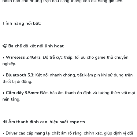
hoàn hảo cho những trận đấu căng thẳng kéo dài hàng giờ liền.
Tính năng nổi bật:
🎧
Ba chế độ kết nối linh hoạt
•
Wireless 2.4GHz
: Độ trễ cực thấp, tối ưu cho game thủ chuyên
nghiệp.
•
Bluetooth 5.3
: Kết nối nhanh chóng, tiết kiệm pin khi sử dụng trên
thiết bị di động.
•
Cắm dây 3.5mm
: Đảm bảo âm thanh ổn định và tương thích với mọi
nền tảng.
🔊
Âm thanh đỉnh cao, hiệu suất esports
•
Driver cao cấp mang lại chất âm rõ ràng, chính xác, giúp định vị đối