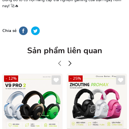
nay! 🚀🔥
Chia sẻ
Sản phẩm liên quan
- 12%
- 25%