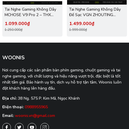
Tai Nghe Gaming Không Dây
Tai Nghe Gaming Không Dây
MCHOSE V9 Pro 2 – THX
Đế Sạc VGN ZHOUTING
Spatial Audio, Driver 53mm,
PRO/PROMAX Driver dynamic
1.099.000₫
1.499.000₫
Pin 300 Giờ
53mm, Xoay 90°, PIN
1.250.000₫
1.999.000₫
2000MAH, 120H Phạm vi 40m,
V-SpeedX
WOONIS
Nơi cung cấp các sản phẩm bàn phím gaming, chuột gaming và tai
nghe gaming, với chất lượng và hiệu năng vượt trội, đặc biệt là tốt
nhất tầm giá. Bảo hành uy tín, dịch vụ hỗ trợ tận tâm, Woonis luôn
đặt khách hàng lên hàng đầu.
Địa chỉ:
38 Ng. 575 P. Kim Mã, Ngọc Khánh
Điện thoại:
0988955965
Email:
woonis.vn@gmail.com