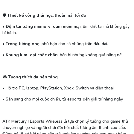
🛡
Thiết kế công thái học, thoải mái tối đa
•
Đệm tai bằng memory foam mềm mại
, ôm khít tai mà không gây
bí bách.
•
Trọng lượng nhẹ
, phù hợp cho cả những trận đấu dài.
•
Khung kim loại chắc chắn
, bền bỉ nhưng không quá nặng nề.
🎮
Tương thích đa nền tảng
•
Hỗ trợ PC, laptop, PlayStation, Xbox, Switch và điện thoại.
•
Sẵn sàng cho mọi cuộc chiến, từ esports đến giải trí hàng ngày.
ATK Mercury I Esports Wireless là lựa chọn lý tưởng cho game thủ
chuyên nghiệp và người chơi đòi hỏi chất lượng âm thanh cao cấp.
Đừng bỏ lỡ cơ hội nâng cấp trải nghiệm gaming của bạn ngay hôm